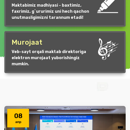
Maktabimiz madhiyasi - baxtimiz,
faxrimiz, g`ururimiz uni hech qachon
unutmasligimizni tarannum etadi!
Murojaat
Veb-sayt orqali maktab direktoriga
elektron murojaat yuborishingiz
mumkin.
08
апр