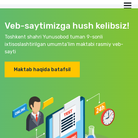
Veb-saytimizga hush kelibsiz!
Toshkent shahri Yunusobod tuman 9-sonli
ixtisoslashtirilgan umumta‘lim maktabi rasmiy veb-
sayti
Maktab haqida batafsil