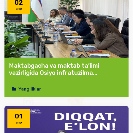
02
апр
Maktabgacha va maktab ta’limi
vazirligida Osiyo infratuzilma...
Yangiliklar
01
апр