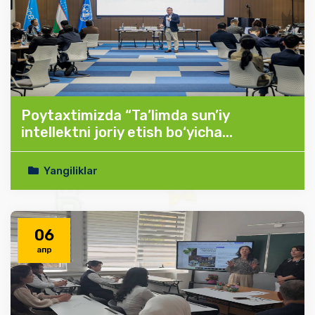
Poytaxtimizda “Ta’limda sun’iy
intellektni joriy etish bo‘yicha...
Yangiliklar
06
апр