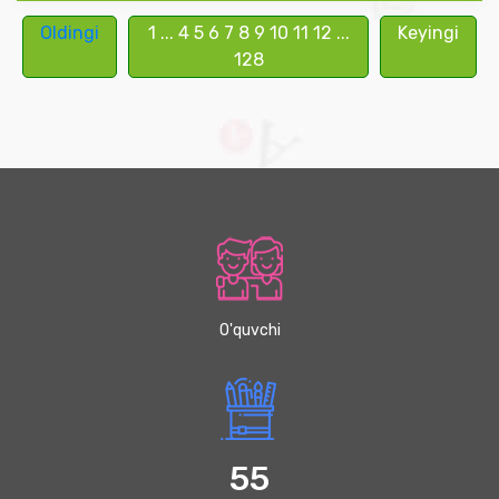
Oldingi
1
...
4
5
6
7
8
9
10
11
12
...
Keyingi
128
O'quvchi
55