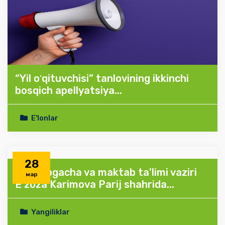
“Yil oʻqituvchisi” tanlovining ikkinchi
bosqich apellyatsiya...
E'lonlar
28
Maktabgacha va maktab ta'limi vaziri
мар
E'zoza Karimova Parij shahrida...
Yangiliklar