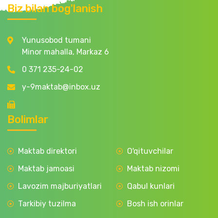
Biz bilan bog'lanish
Yunusobod tumani
Minor mahalla, Markaz 6
0 371 235-24-02
y-9maktab@inbox.uz
Bolimlar
Maktab direktori
O'qituvchilar
Maktab jamoasi
Maktab nizomi
Lavozim majburiyatlari
Qabul kunlari
Tarkibiy tuzilma
Bosh ish orinlar